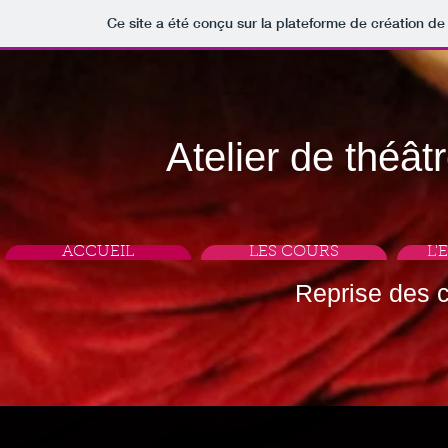
Ce site a été conçu sur la plateforme de création de 
Atelier de théât
ACCUEIL
LES COURS
L'
Reprise des 